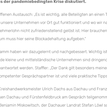
s der pandemiebedingten Krise diskutiert.
offenen Austausch: „Es ist wichtig, alle Beteiligten an eine
r unsere Unternehmen vor Ort gut funktioniert und wo wir 
merlohn nicht zufriedenstellend gelöst ist. Hier brauchen
um muss hier seine Blockadehaltung aufgeben.“
amm haben wir dazugelernt und nachgebessert. Wichtig ist 
 kleine und mittelständische Unternehmen sind dringend a
ntwortet werden. Staffler: „Der Dank gilt besonders meine
 kompetenter
Gesprächspartner ist und viele praktische Tipp
 Kreishandwerksmeister Ulrich Dachs aus Dachau und Franz
sen Dachau und Fürstenfeldbruck am Gespräch teilgenomme
enjamin Miskowitsch, der Dachauer Landrat Stefan Löwl s