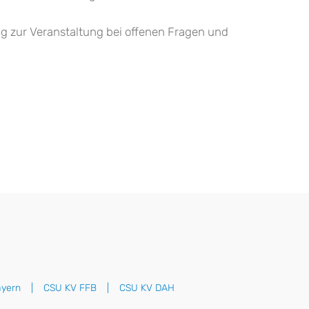
ng zur Veranstaltung bei offenen Fragen und
yern
CSU KV FFB
CSU KV DAH