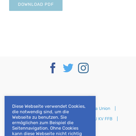
DOWNLOAD PDF
Deutscher Bundestag
Diese Webseite verwendet Cookies,
CSU im Deutschen Bundestag
Europa Union
die notwendig sind, um die
Webseite zu benutzen. Sie
CSU Bayern
CSU Oberbayern
CSU KV FFB
ermöglichen zum Beispiel die
Seitennavigation. Ohne Cookies
CSU KV DAH
kann diese Webseite nicht richtig