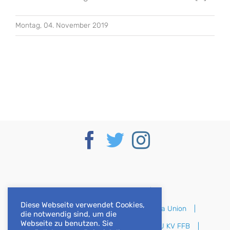
Montag, 04. November 2019
Deutscher Bundestag
Diese Webseite verwendet Cookies,
CSU im Deutschen Bundestag
Europa Union
die notwendig sind, um die
Webseite zu benutzen. Sie
CSU Bayern
CSU Oberbayern
CSU KV FFB