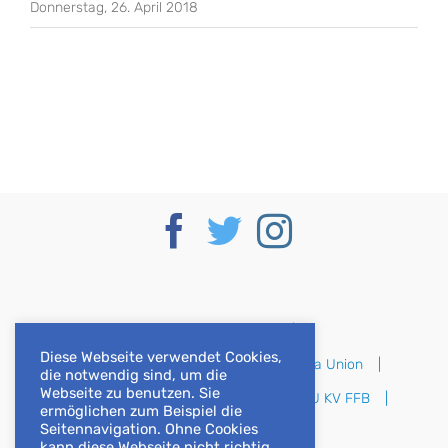
Donnerstag, 26. April 2018
Deutscher Bundestag
Diese Webseite verwendet Cookies,
CSU im Deutschen Bundestag
Europa Union
die notwendig sind, um die
Webseite zu benutzen. Sie
CSU Bayern
CSU Oberbayern
CSU KV FFB
ermöglichen zum Beispiel die
Seitennavigation. Ohne Cookies
CSU KV DAH
kann diese Webseite nicht richtig