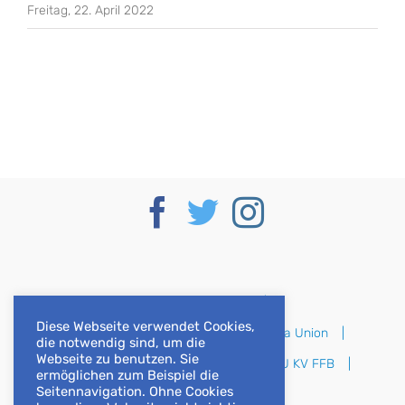
Freitag, 22. April 2022
Deutscher Bundestag
Diese Webseite verwendet Cookies,
CSU im Deutschen Bundestag
Europa Union
die notwendig sind, um die
Webseite zu benutzen. Sie
CSU Bayern
CSU Oberbayern
CSU KV FFB
ermöglichen zum Beispiel die
Seitennavigation. Ohne Cookies
CSU KV DAH