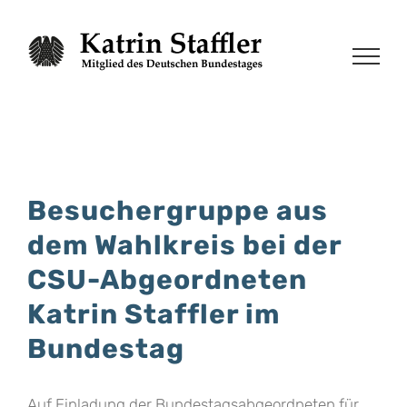
Zum
Inhalt
springen
Besuchergruppe aus
dem Wahlkreis bei der
CSU-Abgeordneten
Katrin Staffler im
Bundestag
Auf Einladung der Bundestagsabgeordneten für