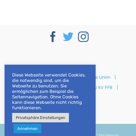
Deutscher Bundestag
Diese Webseite verwendet Cookies,
CSU im Deutschen Bundestag
Europa Union
die notwendig sind, um die
Webseite zu benutzen. Sie
CSU Bayern
CSU Oberbayern
CSU KV FFB
ermöglichen zum Beispiel die
Seitennavigation. Ohne Cookies
CSU KV DAH
kann diese Webseite nicht richtig
funktionieren.
Privatsphäre Einstellungen
Annehmen
© 2018 | Katrin Staffler, MdB |
Datenschutz
|
Impressum