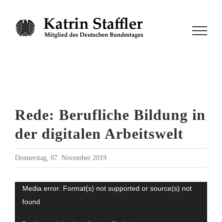
Zum
Inhalt
springen
Rede: Berufliche Bildung in
der digitalen Arbeitswelt
Donnerstag, 07. November 2019
Video-
Media error: Format(s) not supported or source(s) not
found
Player