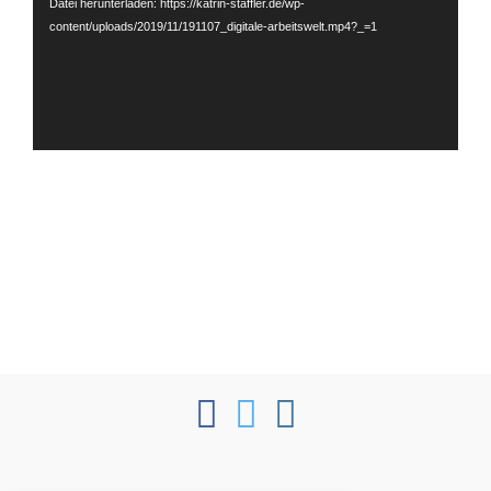
Datei herunterladen: https://katrin-staffler.de/wp-
content/uploads/2019/11/191107_digitale-arbeitswelt.mp4?_=1