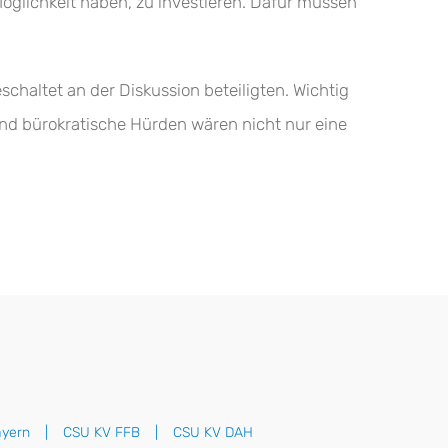
öglichkeit haben, zu investieren. Dafür müssen
haltet an der Diskussion beteiligten. Wichtig
nd bürokratische Hürden wären nicht nur eine
yern
CSU KV FFB
CSU KV DAH