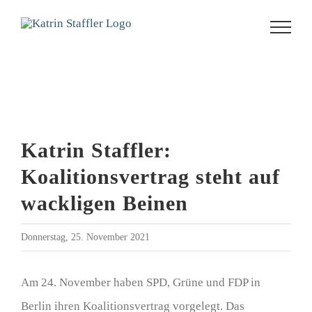
Zum
Inhalt
springen
Zeige
Katrin Staffler:
grösseres
Koalitionsvertrag steht auf
Bild
wackligen Beinen
Donnerstag, 25. November 2021
Am 24. November haben SPD, Grüne und FDP in
Berlin ihren Koalitionsvertrag vorgelegt. Das