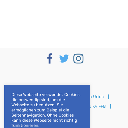
Deutscher Bundestag
Diese Webseite verwendet Cookies,
CSU im Deutschen Bundestag
Europa Union
die notwendig sind, um die
Webseite zu benutzen. Sie
CSU Bayern
CSU Oberbayern
CSU KV FFB
ermöglichen zum Beispiel die
Seitennavigation. Ohne Cookies
CSU KV DAH
kann diese Webseite nicht richtig
funktionieren.